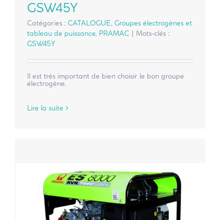
GSW45Y
Catégories :
CATALOGUE
,
Groupes électrogènes et
tableau de puissance
,
PRAMAC
|
Mots-clés :
GSW45Y
Il est très important de bien choisir le bon groupe
électrogène.
Lire la suite