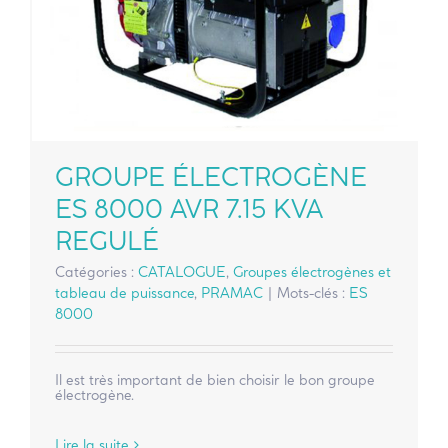
GROUPE ÉLECTROGÈNE
ES 8000 AVR 7.15 KVA
REGULÉ
Catégories :
CATALOGUE
,
Groupes électrogènes et
tableau de puissance
,
PRAMAC
|
Mots-clés :
ES
8000
Il est très important de bien choisir le bon groupe
électrogène.
Lire la suite