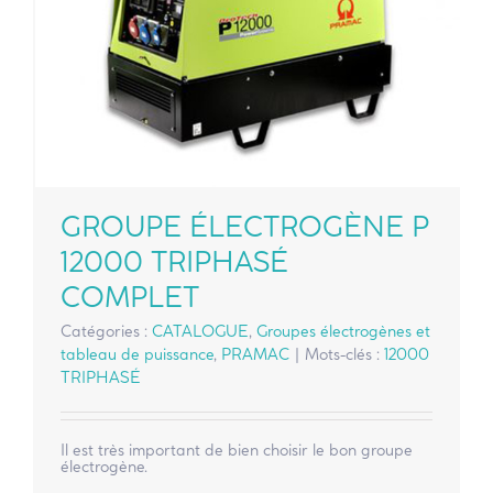
GROUPE ÉLECTROGÈNE P
12000 TRIPHASÉ
COMPLET
Catégories :
CATALOGUE
,
Groupes électrogènes et
tableau de puissance
,
PRAMAC
|
Mots-clés :
12000
TRIPHASÉ
Il est très important de bien choisir le bon groupe
électrogène.