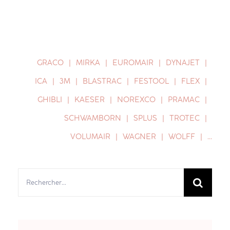
GRACO
MIRKA
EUROMAIR
DYNAJET
ICA
3M
BLASTRAC
FESTOOL
FLEX
GHIBLI
KAESER
NOREXCO
PRAMAC
SCHWAMBORN
SPLUS
TROTEC
VOLUMAIR
WAGNER
WOLFF
…
Rechercher: