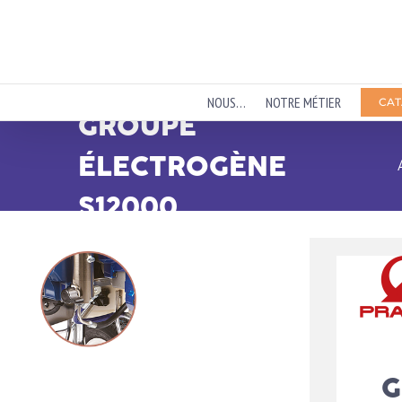
Passer
au
contenu
NOUS…
NOTRE MÉTIER
CAT
GROUPE
ÉLECTROGÈNE
S12000
G