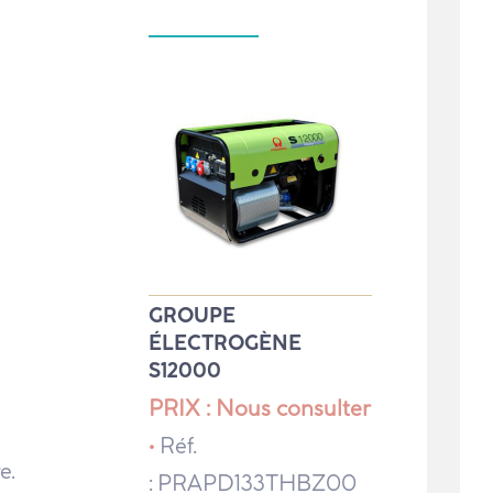
GROUPE
ÉLECTROGÈNE
S12000
PRIX : Nous consulter
•
Réf.
e.
: PRAPD133THBZ00