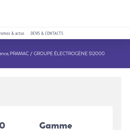
romos & actus
DEVIS & CONTACTS
ance
PRAMAC
GROUPE ÉLECTROGÈNE S12000
0
Gamme