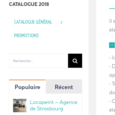
CATALOGUE 2018
Il
CATALOGUE GÉNÉRAL
él
PROMOTIONS
• 
Rechercher:
• 
ap
• 
Populaire
Récent
do
• 
Locapeint – Agence
de Strasbourg
él