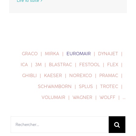
Lire la suite
GRACO
MIRKA
EUROMAIR
DYNAJET
ICA
3M
BLASTRAC
FESTOOL
FLEX
GHIBLI
KAESER
NOREXCO
PRAMAC
SCHWAMBORN
SPLUS
TROTEC
VOLUMAIR
WAGNER
WOLFF
…
Rechercher: