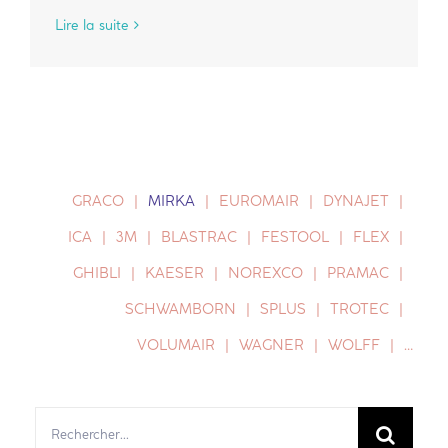
Lire la suite
GRACO
MIRKA
EUROMAIR
DYNAJET
ICA
3M
BLASTRAC
FESTOOL
FLEX
GHIBLI
KAESER
NOREXCO
PRAMAC
SCHWAMBORN
SPLUS
TROTEC
VOLUMAIR
WAGNER
WOLFF
…
Rechercher: