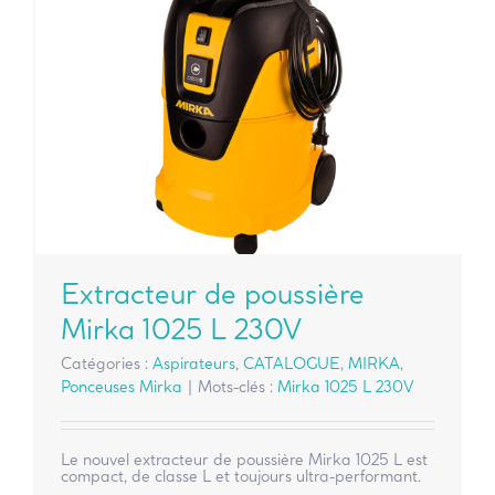
Extracteur de poussière
Mirka 1025 L 230V
Catégories :
Aspirateurs
,
CATALOGUE
,
MIRKA
,
Ponceuses Mirka
|
Mots-clés :
Mirka 1025 L 230V
Le nouvel extracteur de poussière Mirka 1025 L est
compact, de classe L et toujours ultra-performant.