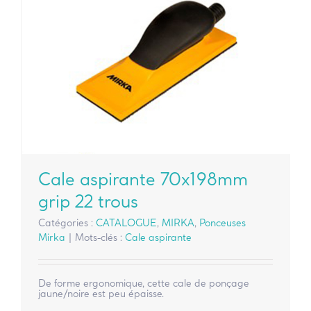
Cale aspirante 70x198mm
grip 22 trous
Catégories :
CATALOGUE
,
MIRKA
,
Ponceuses
Mirka
|
Mots-clés :
Cale aspirante
De forme ergonomique, cette cale de ponçage
jaune/noire est peu épaisse.