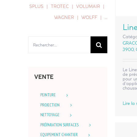
SPLUS
TROTEC
VOLUMAIR
WAGNER
WOLFF
…
Lin
Catégo
Rechercher:
GRAC
3900
,
Le Lin
de préd
VENTE
pour u
d’appl
chauss
PEINTURE
Lire la 
PROJECTION
NETTOYAGE
PRÉPARATION SURFACES
EQUIPEMENT CHANTIER