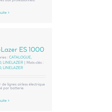
es aux professionnels.
suite
eLazer ES 1000
ries :
CATALOGUE
,
O
,
LINELAZER
|
Mots-clés :
O
,
LINELAZER
 de lignes airless électrique
é par batterie.
suite