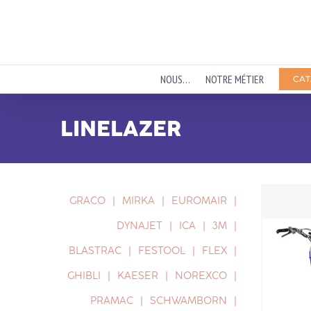
Passer
au
contenu
NOUS…
NOTRE MÉTIER
CAT
LINELAZER
GRACO
MIRKA
EUROMAIR
DYNAJET
ICA
3M
BLASTRAC
FESTOOL
FLEX
GHIBLI
KAESER
NOREXCO
PRAMAC
SCHWAMBORN