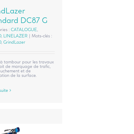
ndLazer
ndard DC87 G
ries :
CATALOGUE
,
O
,
LINELAZER
|
Mots-clés :
O
,
GrindLazer
à tambour pour les travaux
ait de marquage de trafic,
buchement et de
tion de la surface.
suite