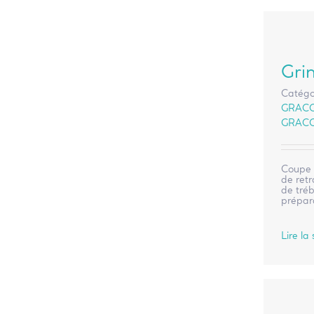
Gri
Catégo
GRAC
GRAC
Coupe 
de retr
de tré
prépara
Lire la 