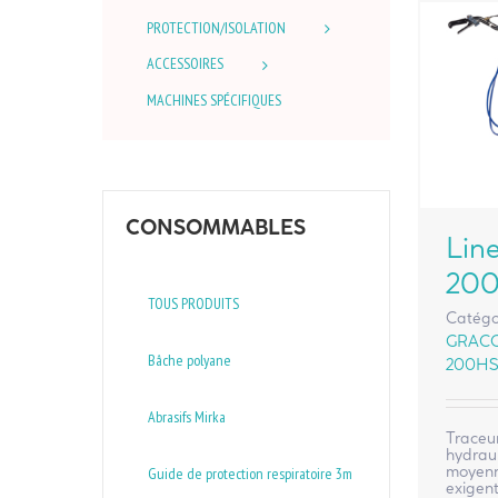
PROTECTION/ISOLATION
ACCESSOIRES
MACHINES SPÉCIFIQUES
CONSOMMABLES
Lin
20
TOUS PRODUITS
Catégo
GRAC
Bâche polyane
200H
Abrasifs Mirka
Traceur
hydraul
moyenn
Guide de protection respiratoire 3m
exigent