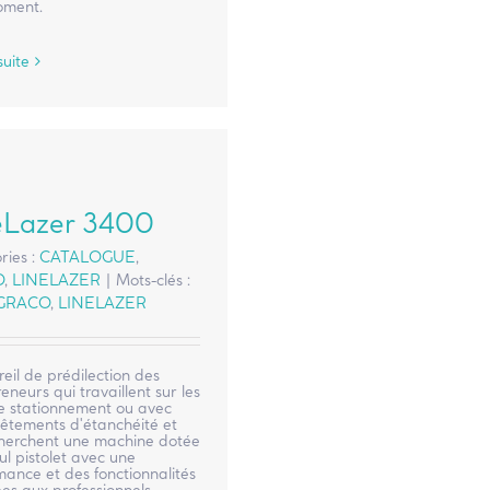
oment.
suite
eLazer 3400
ries :
CATALOGUE
,
O
,
LINELAZER
|
Mots-clés :
GRACO
,
LINELAZER
eil de prédilection des
eneurs qui travaillent sur les
de stationnement ou avec
vêtements d'étanchéité et
cherchent une machine dotée
ul pistolet avec une
ance et des fonctionnalités