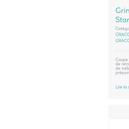
Gri
Sta
Catégo
GRAC
GRAC
Coupe 
de retr
de tré
prépara
Lire la 