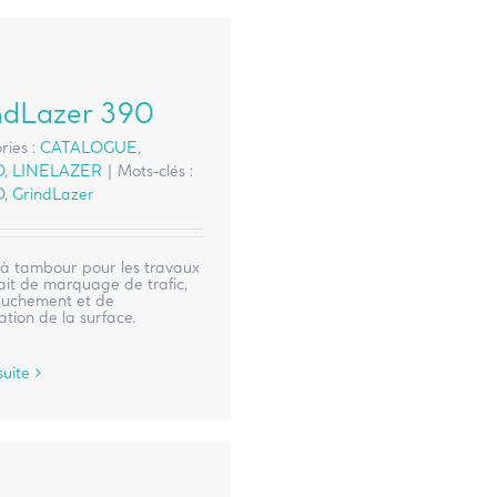
ndLazer 390
ries :
CATALOGUE
,
O
,
LINELAZER
|
Mots-clés :
O
,
GrindLazer
à tambour pour les travaux
ait de marquage de trafic,
buchement et de
tion de la surface.
suite