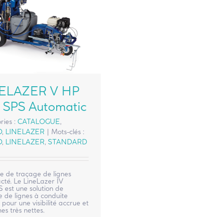
ELAZER V HP
 SPS Automatic
ries :
CATALOGUE
,
O
,
LINELAZER
|
Mots-clés :
O
,
LINELAZER
,
STANDARD
e de traçage de lignes
cté. Le LineLazer IV
 est une solution de
 de lignes à conduite
pour une visibilité accrue et
nes très nettes.