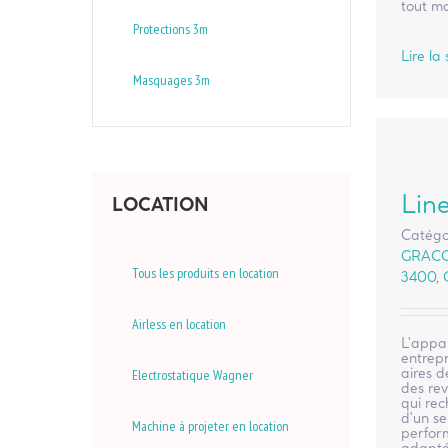
tout m
Protections 3m
Lire la 
Masquages 3m
Lin
LOCATION
Catégo
GRAC
Tous les produits en location
3400
,
Airless en location
L'appar
entrepr
aires 
Electrostatique Wagner
des re
qui re
d'un se
Machine à projeter en location
perform