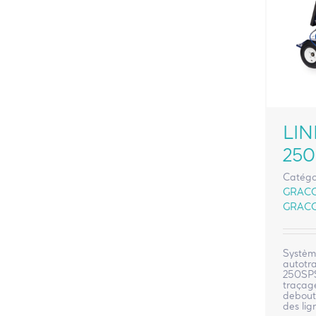
LIN
250
Catégo
GRAC
GRAC
Systèm
autotra
250SPS
traçage
debout 
des lig