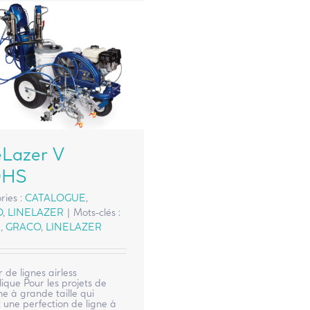
eLazer V
0HS
ries :
CATALOGUE
,
O
,
LINELAZER
|
Mots-clés :
S
,
GRACO
,
LINELAZER
 de lignes airless
ique Pour les projets de
e à grande taille qui
 une perfection de ligne à