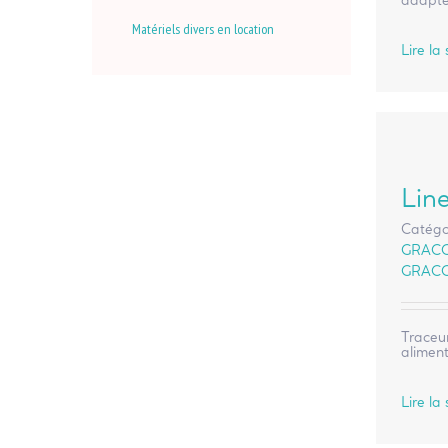
adapté
Matériels divers en location
Lire la 
Lin
Catégo
GRAC
GRAC
Traceur
aliment
Lire la 