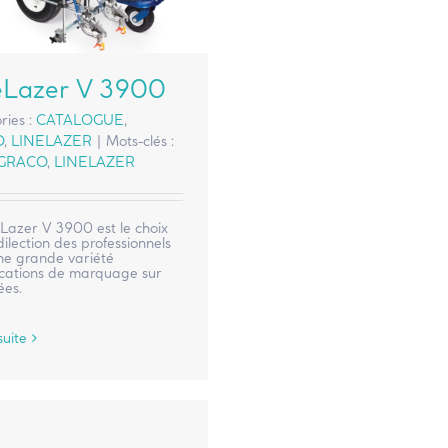
eLazer V 3900
ries :
CATALOGUE
,
O
,
LINELAZER
|
Mots-clés :
GRACO
,
LINELAZER
eLazer V 3900 est le choix
ilection des professionnels
ne grande variété
ications de marquage sur
ées.
suite