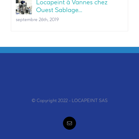
Locapeint à Vannes chez
Ouest Sablage…
septembre 26th, 2019
© Copyright 2022 - LOCAPEINT SAS
Email