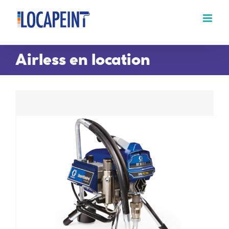
Passer
au
contenu
Airless en location