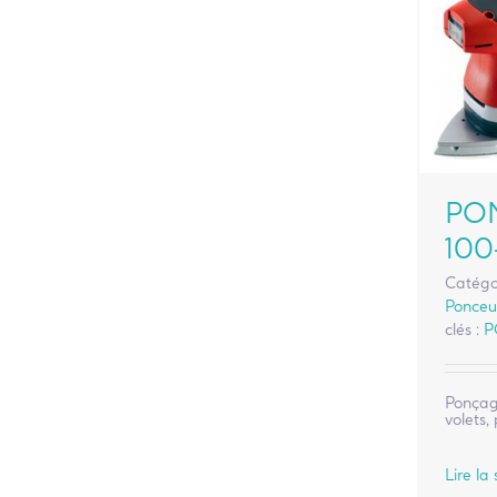
PO
100
Catégo
Ponceus
clés :
P
Ponçage
volets,
Lire la 