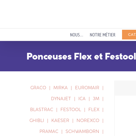
Passer
au
contenu
NOUS…
NOTRE MÉTIER
CAT
Ponceuses Flex et Festool
GRACO
MIRKA
EUROMAIR
DYNAJET
ICA
3M
BLASTRAC
FESTOOL
FLEX
GHIBLI
KAESER
NOREXCO
PRAMAC
SCHWAMBORN