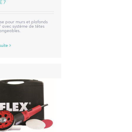
E 7
se pour murs et plafonds
® avec système de têtes
hangeables.
suite