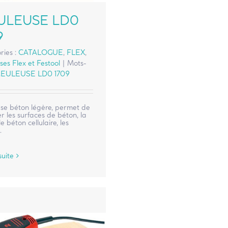
ULEUSE LD0
9
ries :
CATALOGUE
,
FLEX
,
es Flex et Festool
|
Mots-
EULEUSE LD0 1709
se béton légère, permet de
 les surfaces de béton, la
le béton cellulaire, les
.
suite