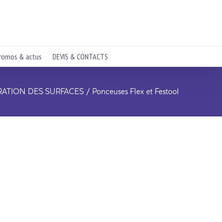
romos & actus
DEVIS & CONTACTS
RATION DES SURFACES
Ponceuses Flex et Festool