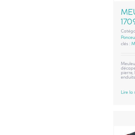
ME
170
Catégo
Ponceus
clés :
M
Meuleu
décaper
pierre, 
enduits
Lire la 