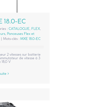
 18.0-EC
ries :
CATALOGUE
,
FLEX
,
urs
,
Ponceuses Flex et
|
Mots-clés :
MXE 18.0-EC
ur 2 vitesses sur batterie
ommutateur de vitesse à 3
 18,0 V
suite