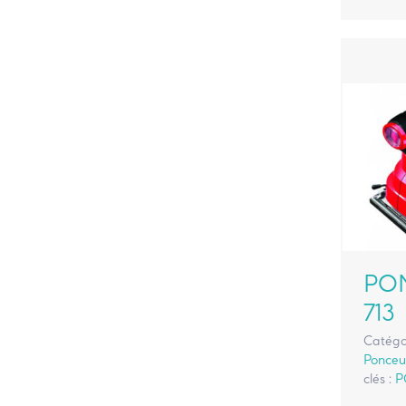
PO
713
Catégo
Ponceus
clés :
P