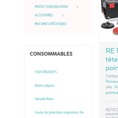
PROTECTION/ISOLATION
ACCESSOIRES
MACHINES SPÉCIFIQUES
RE 1
CONSOMMABLES
tête
poi
TOUS PRODUITS
Catégo
Ponceus
Bâche polyane
clés :
K
pointu
Abrasifs Mirka
RETECFL
Guide de protection respiratoire 3m
assaini
modern