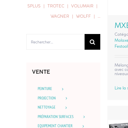
SPLUS
TROTEC
VOLUMAIR
WAGNER
WOLFF
…
MXE
Catégo
Rechercher:
Malaxe
Festool
Mélange
avec c
VENTE
niveaux
Lire la 
PEINTURE
PROJECTION
NETTOYAGE
PRÉPARATION SURFACES
EQUIPEMENT CHANTIER