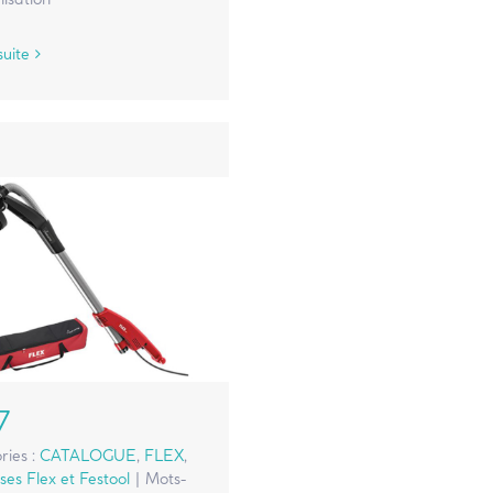
suite
7
ries :
CATALOGUE
,
FLEX
,
es Flex et Festool
|
Mots-