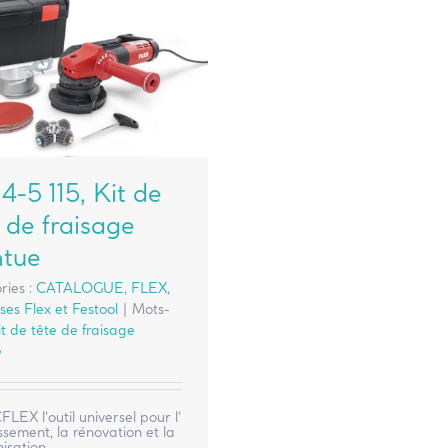
4-5 115, Kit de
 de fraisage
ntue
ries :
CATALOGUE
,
FLEX
,
es Flex et Festool
|
Mots-
it de tête de fraisage
e
EX l‘outil universel pour l‘
ssement, la rénovation et la
isation