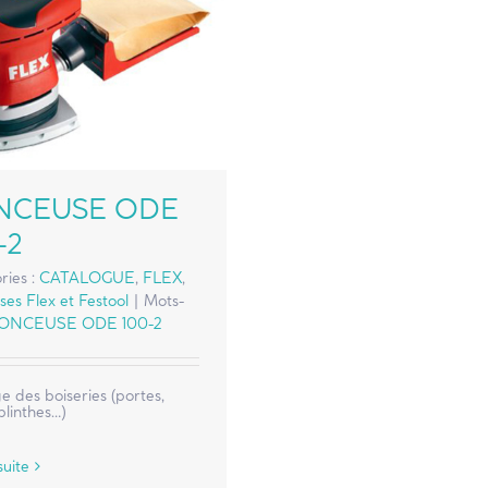
NCEUSE ODE
-2
ries :
CATALOGUE
,
FLEX
,
es Flex et Festool
|
Mots-
ONCEUSE ODE 100-2
 des boiseries (portes,
 plinthes…)
suite