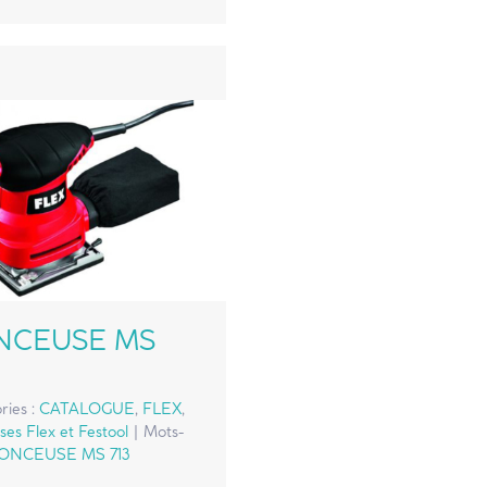
NCEUSE MS
ries :
CATALOGUE
,
FLEX
,
es Flex et Festool
|
Mots-
ONCEUSE MS 713