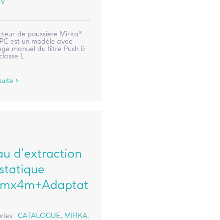
0V
cteur de poussière Mirka®
 PC est un modèle avec
ge manuel du filtre Push &
classe L.
suite
au d’extraction
statique
mx4m+Adaptat
ries :
CATALOGUE
,
MIRKA
,