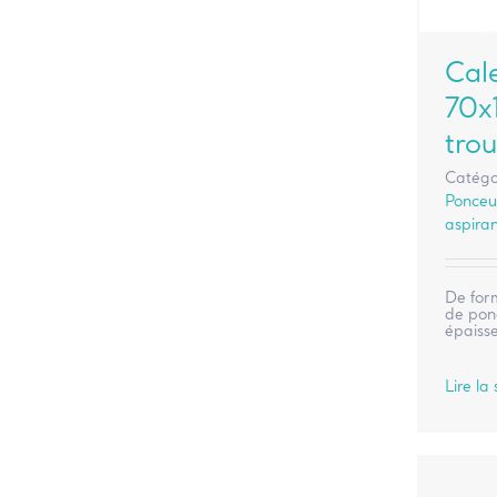
Cal
70x
trou
Catégo
Ponceu
aspira
De for
de pon
épaisse
Lire la 