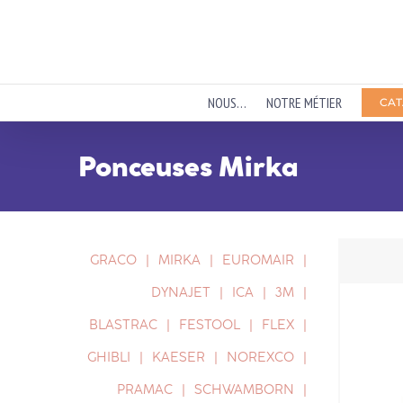
Passer
au
contenu
NOUS…
NOTRE MÉTIER
CAT
Ponceuses Mirka
GRACO
MIRKA
EUROMAIR
DYNAJET
ICA
3M
BLASTRAC
FESTOOL
FLEX
GHIBLI
KAESER
NOREXCO
PRAMAC
SCHWAMBORN