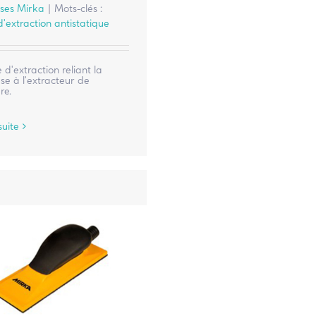
ses Mirka
|
Mots-clés :
'extraction antistatique
e d'extraction reliant la
e à l'extracteur de
re.
suite