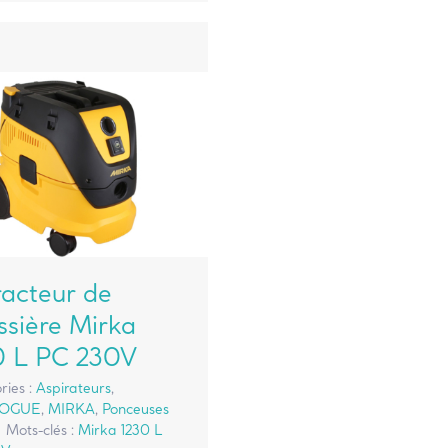
racteur de
ssière Mirka
0 L PC 230V
ries :
Aspirateurs
,
LOGUE
,
MIRKA
,
Ponceuses
|
Mots-clés :
Mirka 1230 L