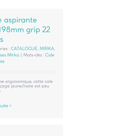
e aspirante
198mm grip 22
s
ries :
CATALOGUE
,
MIRKA
,
ses Mirka
|
Mots-clés :
Cale
nte
me ergonomique, cette cale
çage jaune/noire est peu
.
suite