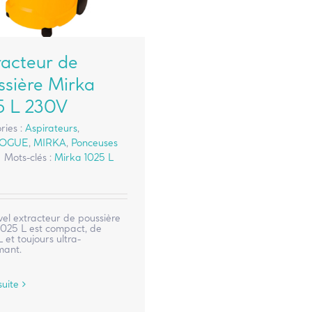
racteur de
ssière Mirka
5 L 230V
ries :
Aspirateurs
,
LOGUE
,
MIRKA
,
Ponceuses
|
Mots-clés :
Mirka 1025 L
el extracteur de poussière
1025 L est compact, de
L et toujours ultra-
mant.
suite