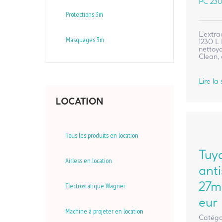
PC 23
Protections 3m
L’extra
Masquages 3m
1230 L
nettoya
Clean, 
Lire la 
LOCATION
Tous les produits en location
Tuy
Airless en location
anti
27m
Electrostatique Wagner
eur
Machine à projeter en location
Catégo