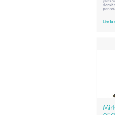
platea
dernièr
ponceus
Lire la 
Mir