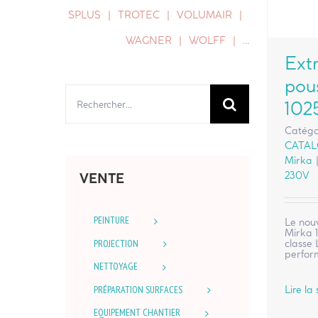
SPLUS
TROTEC
VOLUMAIR
WAGNER
WOLFF
…
Ext
pou
Rechercher:
102
Catégo
CATA
Mirka
230V
VENTE
PEINTURE
Le nouv
Mirka 
PROJECTION
classe 
perfor
NETTOYAGE
PRÉPARATION SURFACES
Lire la 
EQUIPEMENT CHANTIER