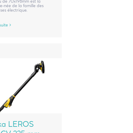
u de 70x198mm est la
e-née de la famille des
es électrique.
suite
ka LEROS