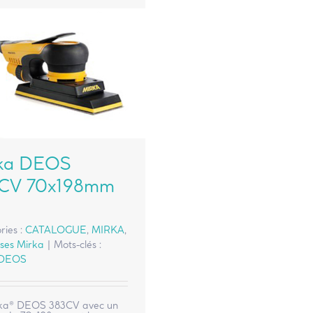
ka DEOS
CV 70x198mm
ries :
CATALOGUE
,
MIRKA
,
ses Mirka
|
Mots-clés :
 DEOS
ka® DEOS 383CV avec un