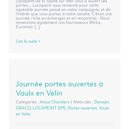
Locapeint de la Seyne sur Mer vous a ouvert ses
portes.... Locapeint vous remercie pour cette
agréable journée passé en votre compagnie, et de
l'intérêt que vous portez à notre société. C'était une
journée riche en échanges et en rencontres . Nous
remercions également nos fournisseurs Mirka,
Euromair [...]
Lire la suite
Journée portes ouvertes à
Vaulx en Velin
Catégories :
Actus Chantiers
|
Mots-clés :
Dynajet
,
GRACO
,
LOCAPEINT SPS
,
Portes ouvertes
,
Vaulx
en Velin