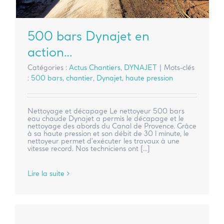
500 bars Dynajet en
action…
Catégories :
Actus Chantiers
,
DYNAJET
|
Mots-clés
:
500 bars
,
chantier
,
Dynajet
,
haute pression
Nettoyage et décapage Le nettoyeur 500 bars
eau chaude Dynajet a permis le décapage et le
nettoyage des abords du Canal de Provence. Grâce
à sa haute pression et son débit de 30 l minute, le
nettoyeur permet d'exécuter les travaux à une
vitesse record. Nos techniciens ont [...]
Lire la suite