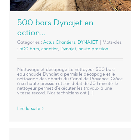
500 bars Dynajet en
action…
Catégories :
Actus Chantiers
,
DYNAJET
|
Mots-clés
:
500 bars
,
chantier
,
Dynajet
,
haute pression
Nettoyage et décapage Le nettoyeur 500 bars
eau chaude Dynajet a permis le décapage et le
nettoyage des abords du Canal de Provence. Grâce
à sa haute pression et son débit de 30 l minute, le
nettoyeur permet d'exécuter les travaux à une
vitesse record. Nos techniciens ont [...]
Lire la suite