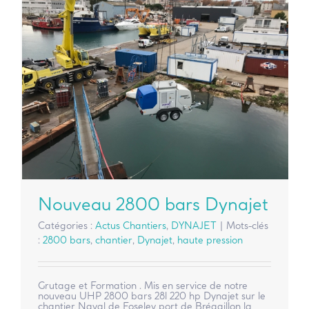
Nouveau 2800 bars Dynajet
Catégories :
Actus Chantiers
,
DYNAJET
|
Mots-clés
:
2800 bars
,
chantier
,
Dynajet
,
haute pression
Grutage et Formation . Mis en service de notre
nouveau UHP 2800 bars 28l 220 hp Dynajet sur le
chantier Naval de Foselev port de Brégaillon la