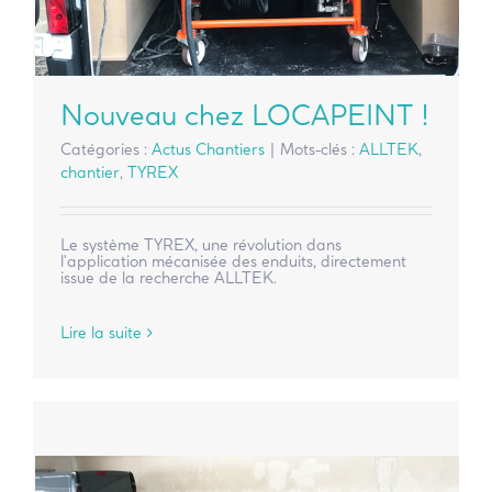
Nouveau chez LOCAPEINT !
Catégories :
Actus Chantiers
|
Mots-clés :
ALLTEK
,
chantier
,
TYREX
Le système TYREX, une révolution dans
l'application mécanisée des enduits, directement
issue de la recherche ALLTEK.
Lire la suite