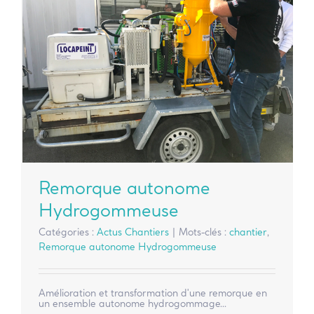
Remorque autonome
Hydrogommeuse
Catégories :
Actus Chantiers
|
Mots-clés :
chantier
,
Remorque autonome Hydrogommeuse
Amélioration et transformation d'une remorque en
un ensemble autonome hydrogommage...