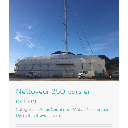
Nettoyeur 350 bars en
action
Catégories :
Actus Chantiers
|
Mots-clés :
chantier
,
Dynajet
,
nettoyeur
,
voilier