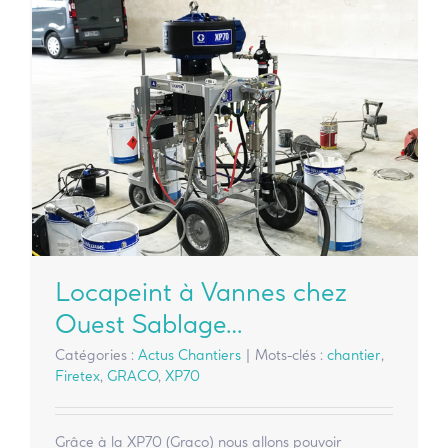
Locapeint à Vannes chez
Ouest Sablage…
Catégories :
Actus Chantiers
|
Mots-clés :
chantier
,
Firetex
,
GRACO
,
XP70
Grâce à la XP70 (Graco) nous allons pouvoir