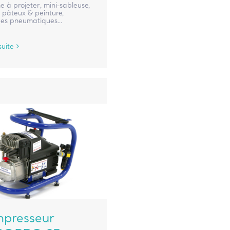
 à projeter, mini-sableuse,
t pâteux & peinture,
ges pneumatiques...
suite
presseur