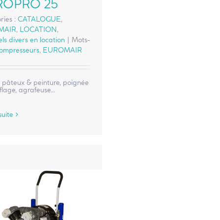
ROPRO 25
ries :
CATALOGUE
,
MAIR
,
LOCATION
,
ls divers en location
|
Mots-
ompresseurs
,
EUROMAIR
t pâteux & peinture, poignée
lage, agrafeuse...
suite