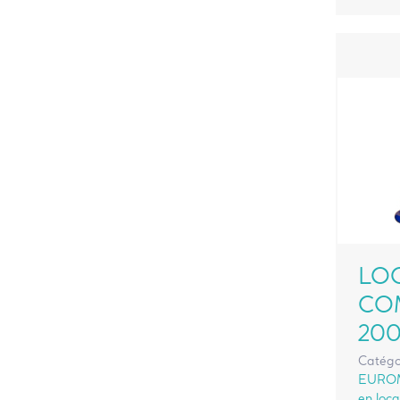
LO
CO
200
Catégo
EURO
en loca