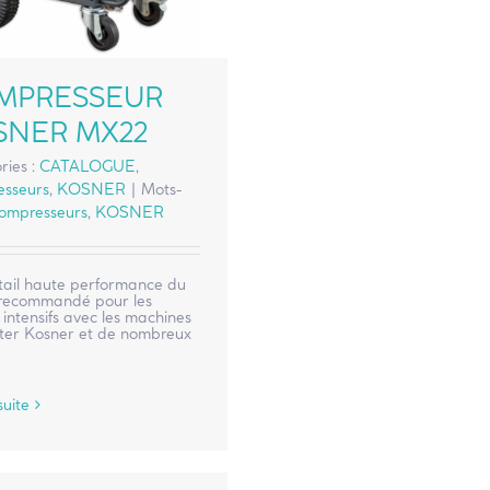
MPRESSEUR
SNER MX22
ries :
CATALOGUE
,
sseurs
,
KOSNER
|
Mots-
ompresseurs
,
KOSNER
ktail haute performance du
recommandé pour les
intensifs avec les machines
eter Kosner et de nombreux
suite