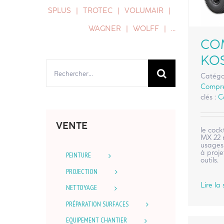
SPLUS
TROTEC
VOLUMAIR
WAGNER
WOLFF
…
CO
KO
Rechercher:
Catégo
Compre
clés :
C
VENTE
le coc
MX 22 
usages 
à proj
PEINTURE
outils.
PROJECTION
Lire la 
NETTOYAGE
PRÉPARATION SURFACES
EQUIPEMENT CHANTIER