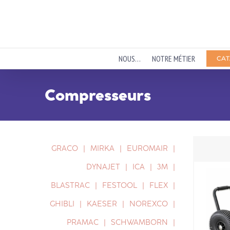
Passer
au
contenu
NOUS…
NOTRE MÉTIER
CAT
Compresseurs
GRACO
MIRKA
EUROMAIR
DYNAJET
ICA
3M
BLASTRAC
FESTOOL
FLEX
GHIBLI
KAESER
NOREXCO
PRAMAC
SCHWAMBORN