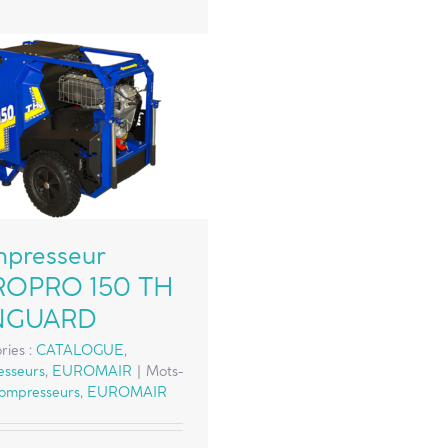
presseur
ROPRO 150 TH
NGUARD
ries :
CATALOGUE
,
sseurs
,
EUROMAIR
|
Mots-
ompresseurs
,
EUROMAIR