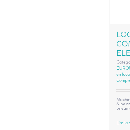
LO
CO
EL
Catégo
EURO
en loca
Compre
Machine
& peint
pneuma
Lire la 