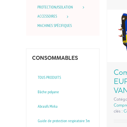
PROTECTION/ISOLATION
ACCESSOIRES
MACHINES SPÉCIFIQUES
CONSOMMABLES
Com
TOUS PRODUITS
EU
VA
Bâche polyane
Catégo
Compre
Abrasifs Mirka
clés :
C
Guide de protection respiratoire 3m