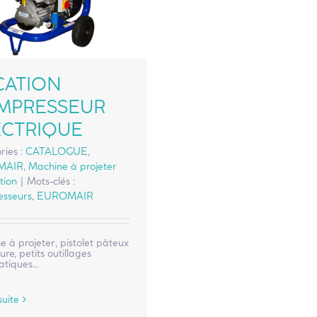
CATION
MPRESSEUR
ECTRIQUE
ries :
CATALOGUE
,
MAIR
,
Machine à projeter
tion
|
Mots-clés :
sseurs
,
EUROMAIR
 à projeter, pistolet pâteux
ure, petits outillages
tiques...
suite