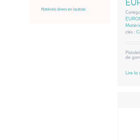
EU
Matériels divers en location
Catégo
EURO
Matérie
clés :
C
Pistole
de gonf
Lire la 