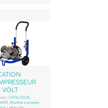
CATION
MPRESSEUR
 VOLT
ries :
CATALOGUE
,
MAIR
,
Machine à projeter
tion
|
Mots-clés :