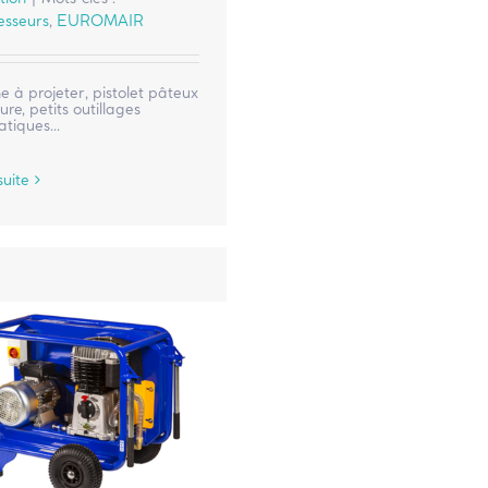
sseurs
,
EUROMAIR
 à projeter, pistolet pâteux
ure, petits outillages
tiques...
suite