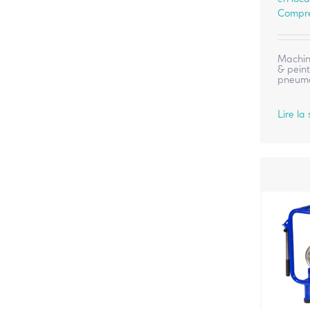
Compre
Machine
& peint
pneuma
Lire la 