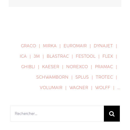
GRACO
MIRKA
EUROMAIR
DYNAJET
ICA
3M
BLASTRAC
FESTOOL
FLEX
GHIBLI
KAESER
NOREXCO
PRAMAC
SCHWAMBORN
SPLUS
TROTEC
VOLUMAIR
WAGNER
WOLFF
…
Rechercher: