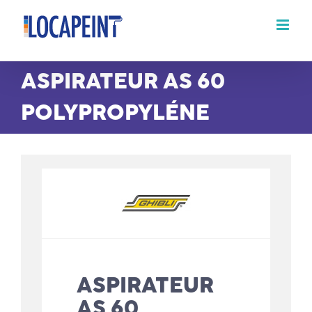
Passer
au
contenu
ASPIRATEUR AS 60
POLYPROPYLÉNE
ASPIRATEUR
AS 60