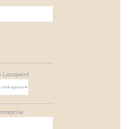
 Locapeint
ntreprise