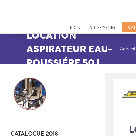
Passer
au
contenu
NOUS…
NOTRE MÉTIER
CAT
LOCATION
ASPIRATEUR EAU-
Accueil
POUSSIÉRE 50 L
L
CATALOGUE 2018