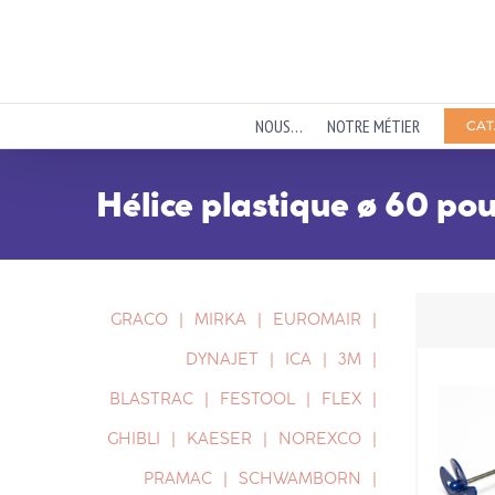
Passer
au
contenu
NOUS…
NOTRE MÉTIER
CAT
Hélice plastique ø 60 po
GRACO
MIRKA
EUROMAIR
DYNAJET
ICA
3M
BLASTRAC
FESTOOL
FLEX
GHIBLI
KAESER
NOREXCO
PRAMAC
SCHWAMBORN