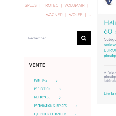
SPLUS
TROTEC
VOLUMAIR
WAGNER
WOLFF
…
Héli
60 
Rechercher:
Catégo
malaxe
EURO
plasti
VENTE
A l'aid
plastiq
PEINTURE
latéral
PROJECTION
Lire la 
NETTOYAGE
PRÉPARATION SURFACES
EQUIPEMENT CHANTIER