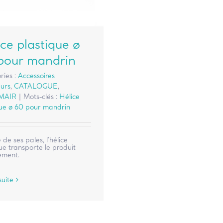
ce plastique ø
pour mandrin
ries :
Accessoires
urs
,
CATALOGUE
,
MAIR
|
Mots-clés :
Hélice
que ø 60 pour mandrin
e de ses pales, l'hélice
ue transporte le produit
ement.
suite