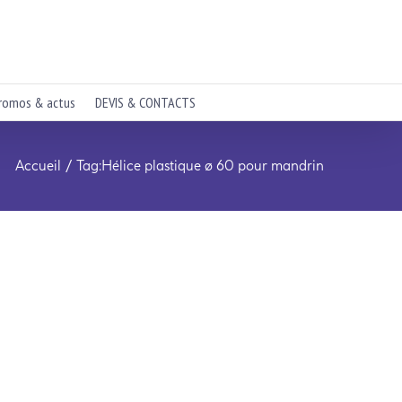
romos & actus
DEVIS & CONTACTS
Accueil
Tag:
Hélice plastique ø 60 pour mandrin