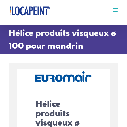
Passer
au
contenu
Hélice produits visqueux ø
100 pour mandrin
Hélice
produits
visqueux ø