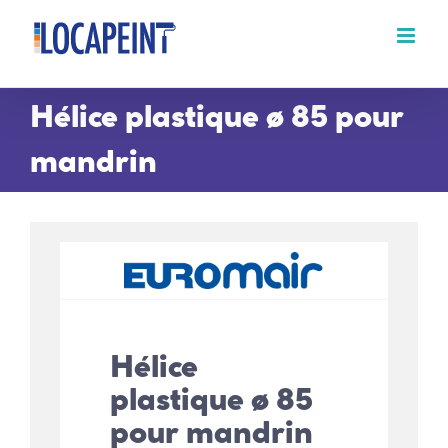
Passer
au
contenu
Hélice plastique ø 85 pour
mandrin
Hélice
plastique ø 85
pour mandrin