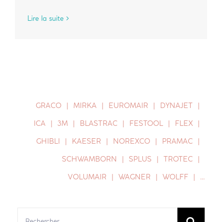
Lire la suite
GRACO
MIRKA
EUROMAIR
DYNAJET
ICA
3M
BLASTRAC
FESTOOL
FLEX
GHIBLI
KAESER
NOREXCO
PRAMAC
SCHWAMBORN
SPLUS
TROTEC
VOLUMAIR
WAGNER
WOLFF
…
Rechercher: