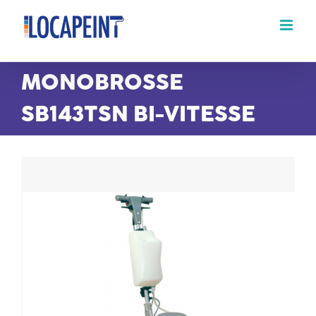
Passer
au
contenu
MONOBROSSE
SB143TSN BI-VITESSE