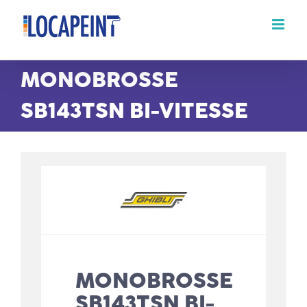
Passer
au
contenu
MONOBROSSE
SB143TSN BI-VITESSE
MONOBROSSE
SB143TSN BI-