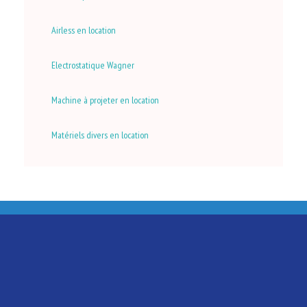
Airless en location
Electrostatique Wagner
Machine à projeter en location
Matériels divers en location