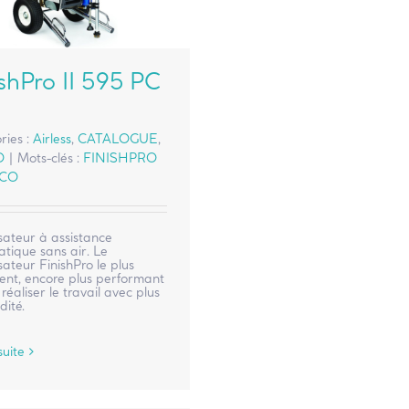
ishPro II 595 PC
ries :
Airless
,
CATALOGUE
,
O
|
Mots-clés :
FINISHPRO
CO
sateur à assistance
tique sans air. Le
sateur FinishPro le plus
ent, encore plus performant
 réaliser le travail avec plus
dité.
suite