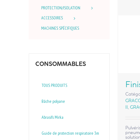
PROTECTION/ISOLATION
ACCESSOIRES
MACHINES SPÉCIFIQUES
CONSOMMABLES
Fini
TOUS PRODUITS
Catégo
GRAC
Bâche polyane
II
,
GRA
Abrasifs Mirka
Pulvéri
pneumat
Guide de protection respiratoire 3m
solutio