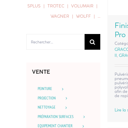
SPLUS
TROTEC
VOLUMAIR
WAGNER
WOLFF
…
Fin
Pro
Rechercher:
Catégo
GRAC
II
,
GRA
VENTE
Pulvéri
pneuma
pulvéri
polyval
PEINTURE
afin de
de rapi
PROJECTION
NETTOYAGE
Lire la 
PRÉPARATION SURFACES
EQUIPEMENT CHANTIER