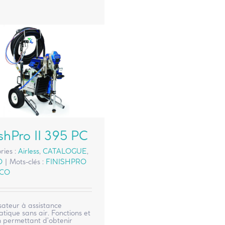
shPro II 395 PC
ries :
Airless
,
CATALOGUE
,
O
|
Mots-clés :
FINISHPRO
CO
sateur à assistance
ique sans air. Fonctions et
n permettant d'obtenir