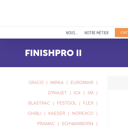
Passer
au
contenu
NOUS…
NOTRE MÉTIER
CAT
FINISHPRO II
GRACO
MIRKA
EUROMAIR
DYNAJET
ICA
3M
BLASTRAC
FESTOOL
FLEX
GHIBLI
KAESER
NOREXCO
PRAMAC
SCHWAMBORN