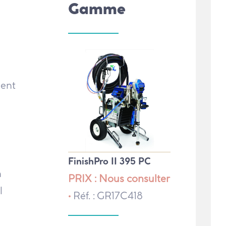
Gamme
ment
FinishPro II 395 PC
n
PRIX : Nous consulter
l
•
Réf. : GR17C418