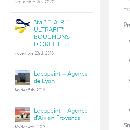
septembre 9th, 2020
ma
3M™ E-A-R™
Pr
ULTRAFIT™
BOUCHONS
D’OREILLES
novembre 23rd, 2018
Locapeint – Agence
de Lyon
février 5th, 2019
Locapeint – Agence
d’Aix en Provence
S
février 4th, 2019