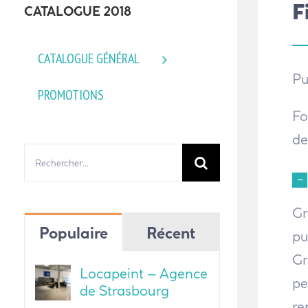
F
CATALOGUE 2018
CATALOGUE GÉNÉRAL
Pu
PROMOTIONS
Fo
de
Rechercher:
Gr
Populaire
Récent
pu
Gr
Locapeint – Agence
pe
de Strasbourg
re