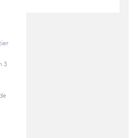
ier
n 3
 de