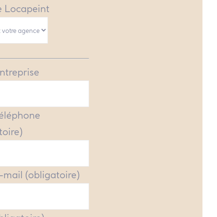
 Locapeint
ntreprise
Téléphone
toire)
-mail (obligatoire)