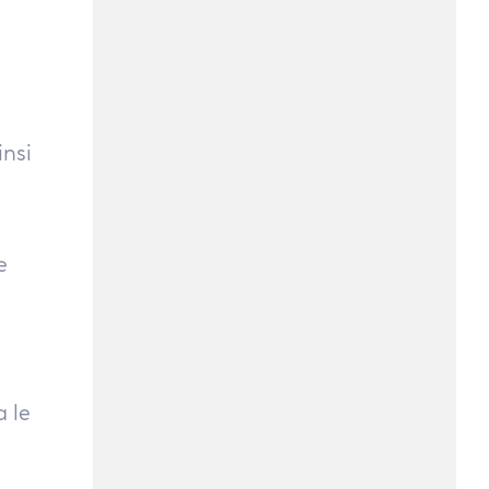
insi
e
 le