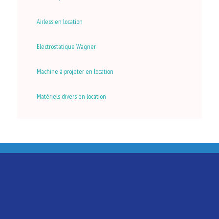
Airless en location
Electrostatique Wagner
Machine à projeter en location
Matériels divers en location