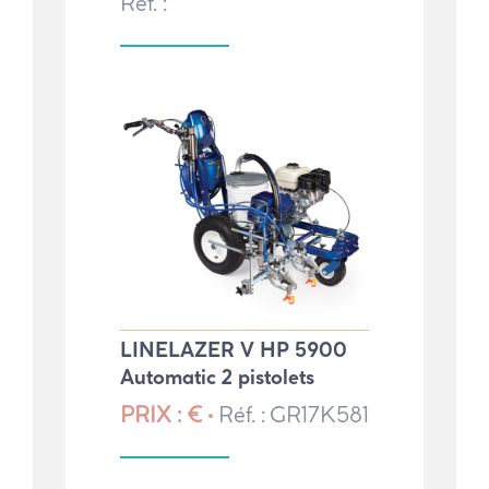
Réf. :
LINELAZER V HP 5900
Automatic 2 pistolets
PRIX : € •
Réf. : GR17K581