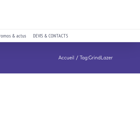
romos & actus
DEVIS & CONTACTS
Accueil
Tag:
GrindLazer