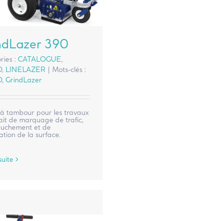
ndLazer 390
ries :
CATALOGUE
,
O
,
LINELAZER
|
Mots-clés :
O
,
GrindLazer
à tambour pour les travaux
ait de marquage de trafic,
buchement et de
tion de la surface.
suite