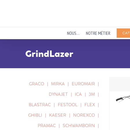
Passer
au
contenu
NOUS…
NOTRE MÉTIER
CAT
GrindLazer
GRACO
MIRKA
EUROMAIR
DYNAJET
ICA
3M
BLASTRAC
FESTOOL
FLEX
GHIBLI
KAESER
NOREXCO
PRAMAC
SCHWAMBORN