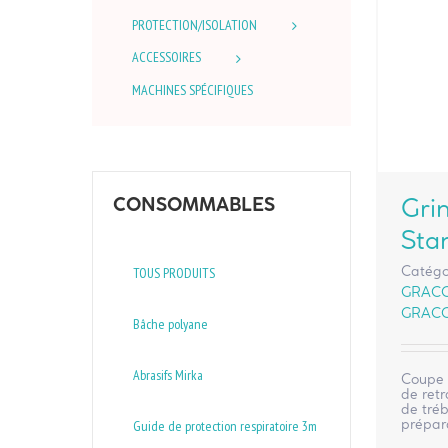
PROTECTION/ISOLATION
ACCESSOIRES
MACHINES SPÉCIFIQUES
Gri
CONSOMMABLES
Sta
Catégo
TOUS PRODUITS
GRAC
GRAC
Bâche polyane
Abrasifs Mirka
Coupe 
de retr
de tré
prépara
Guide de protection respiratoire 3m