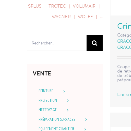
SPLUS
TROTEC
VOLUMAIR
WAGNER
WOLFF
…
Gri
Catégo
Rechercher:
GRAC
GRAC
Coupe 
de retr
VENTE
de tré
prépara
PEINTURE
Lire la 
PROJECTION
NETTOYAGE
PRÉPARATION SURFACES
EQUIPEMENT CHANTIER