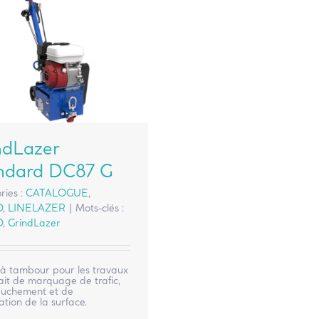
ndLazer
ndard DC87 G
ries :
CATALOGUE
,
O
,
LINELAZER
|
Mots-clés :
O
,
GrindLazer
à tambour pour les travaux
ait de marquage de trafic,
buchement et de
tion de la surface.