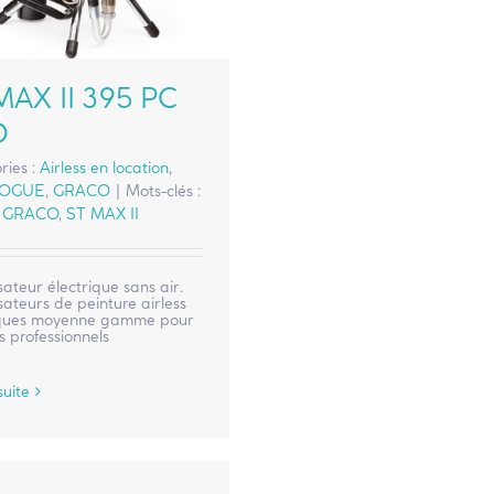
MAX II 395 PC
O
ries :
Airless en location
,
LOGUE
,
GRACO
|
Mots-clés :
,
GRACO
,
ST MAX II
sateur électrique sans air.
sateurs de peinture airless
iques moyenne gamme pour
s professionnels
suite