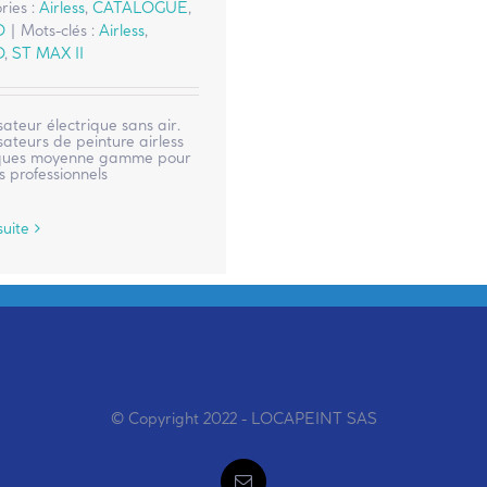
ries :
Airless
,
CATALOGUE
,
O
|
Mots-clés :
Airless
,
O
,
ST MAX II
sateur électrique sans air.
sateurs de peinture airless
iques moyenne gamme pour
s professionnels
suite
© Copyright 2022 - LOCAPEINT SAS