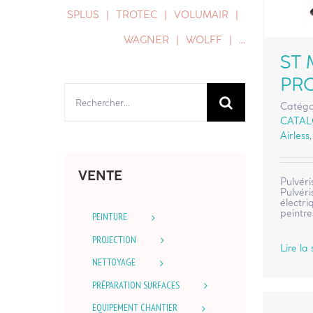
SPLUS
TROTEC
VOLUMAIR
WAGNER
WOLFF
…
ST 
PR
Rechercher:
Catégo
CATA
Airless
VENTE
Pulvéri
Pulvéri
électr
peintre
PEINTURE
PROJECTION
Lire la 
NETTOYAGE
PRÉPARATION SURFACES
EQUIPEMENT CHANTIER