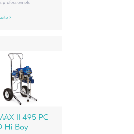
s professionnels
suite
MAX II 495 PC
 Hi Boy