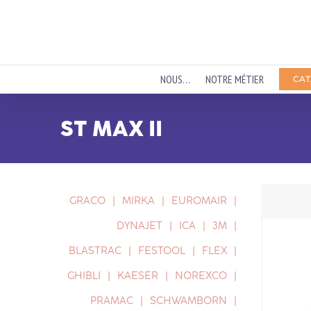
Passer
au
contenu
NOUS…
NOTRE MÉTIER
CAT
ST MAX II
GRACO
MIRKA
EUROMAIR
DYNAJET
ICA
3M
BLASTRAC
FESTOOL
FLEX
GHIBLI
KAESER
NOREXCO
PRAMAC
SCHWAMBORN