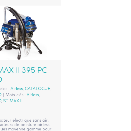
MAX II 395 PC
O
ries :
Airless
,
CATALOGUE
,
O
|
Mots-clés :
Airless
,
O
,
ST MAX II
sateur électrique sans air.
sateurs de peinture airless
iques moyenne gamme pour