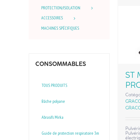
PROTECTION/ISOLATION
ACCESSOIRES
MACHINES SPÉCIFIQUES
CONSOMMABLES
ST 
PR
TOUS PRODUITS
Catégo
Bâche polyane
GRAC
GRAC
Abrasifs Mirka
Pulvéri
Guide de protection respiratoire 3m
Pulvéri
électr