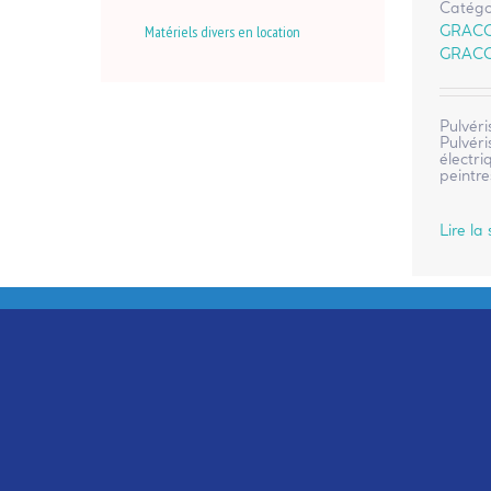
Catégo
GRAC
Matériels divers en location
GRAC
Pulvéri
Pulvéri
électr
peintre
Lire la 