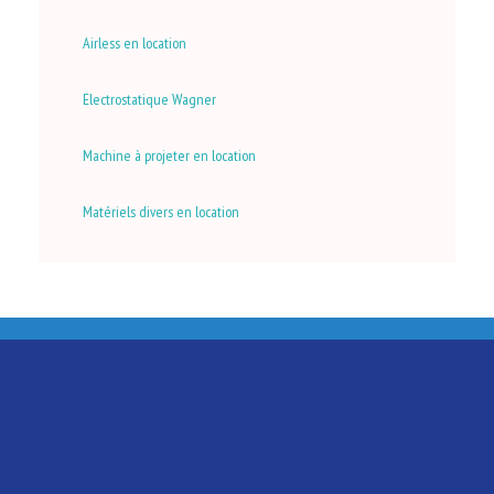
Airless en location
Electrostatique Wagner
Machine à projeter en location
Matériels divers en location