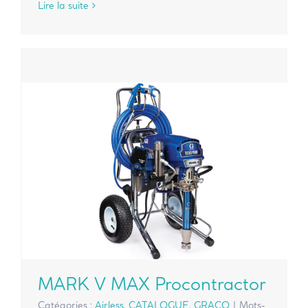
Lire la suite
MARK V MAX Procontractor
Catégories :
Airless
,
CATALOGUE
,
GRACO
|
Mots-