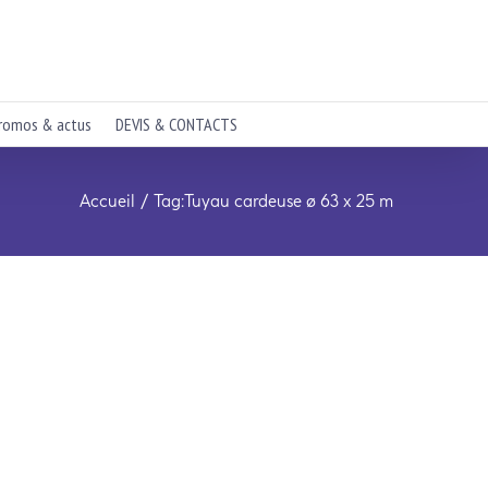
romos & actus
DEVIS & CONTACTS
Accueil
Tag:
Tuyau cardeuse ø 63 x 25 m