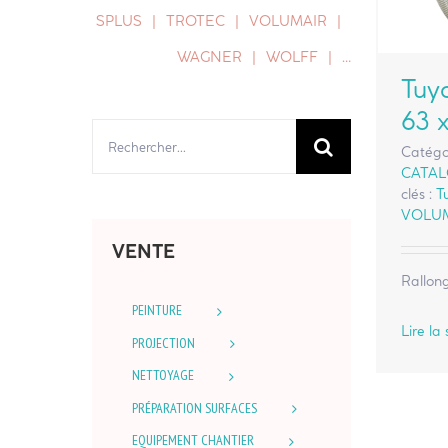
SPLUS
TROTEC
VOLUMAIR
WAGNER
WOLFF
…
Tuy
63 
Rechercher:
Catégo
CATA
clés :
T
VOLU
VENTE
Rallong
PEINTURE
Lire la 
PROJECTION
NETTOYAGE
PRÉPARATION SURFACES
EQUIPEMENT CHANTIER