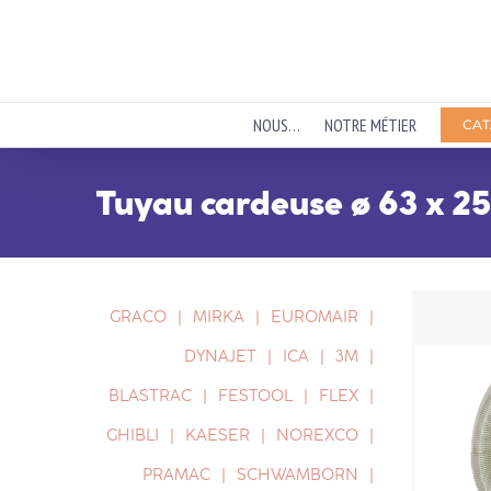
Passer
au
contenu
NOUS…
NOTRE MÉTIER
CAT
Tuyau cardeuse ø 63 x 2
GRACO
MIRKA
EUROMAIR
DYNAJET
ICA
3M
BLASTRAC
FESTOOL
FLEX
GHIBLI
KAESER
NOREXCO
PRAMAC
SCHWAMBORN