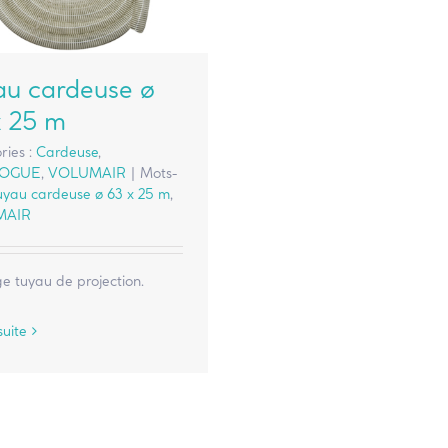
au cardeuse ø
x 25 m
ries :
Cardeuse
,
LOGUE
,
VOLUMAIR
|
Mots-
uyau cardeuse ø 63 x 25 m
,
MAIR
e tuyau de projection.
suite