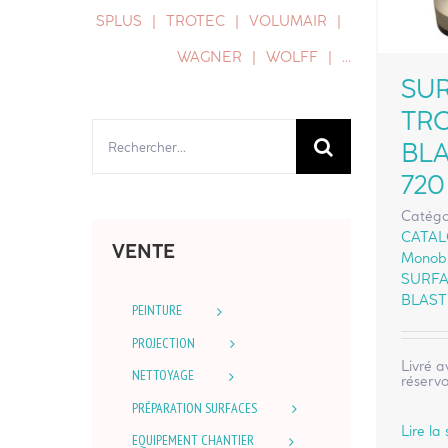
SPLUS
TROTEC
VOLUMAIR
WAGNER
WOLFF
…
SU
TRO
Rechercher:
BL
720
Catégo
CATA
VENTE
Monobr
SURFA
BLAST
PEINTURE
PROJECTION
Livré a
NETTOYAGE
réservo
PRÉPARATION SURFACES
Lire la 
EQUIPEMENT CHANTIER