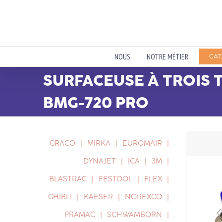
Passer
au
contenu
NOUS…
NOTRE MÉTIER
CAT
SURFACEUSE À TROIS 
BMG-720 PRO
GRACO
MIRKA
EUROMAIR
DYNAJET
ICA
3M
BLASTRAC
FESTOOL
FLEX
GHIBLI
KAESER
NOREXCO
PRAMAC
SCHWAMBORN