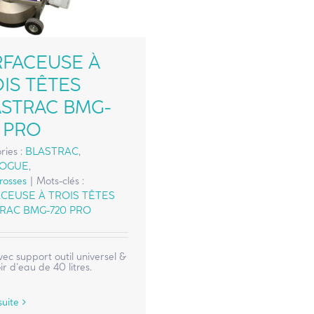
RFACEUSE À
IS TÊTES
ASTRAC BMG-
 PRO
ries :
BLASTRAC
,
LOGUE
,
osses
|
Mots-clés :
CEUSE À TROIS TÊTES
RAC BMG-720 PRO
vec support outil universel &
ir d’eau de 40 litres.
suite