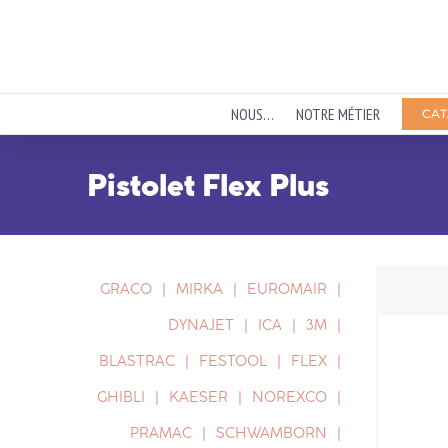
Passer
au
contenu
NOUS…
NOTRE MÉTIER
CAT
Pistolet Flex Plus
GRACO
MIRKA
EUROMAIR
DYNAJET
ICA
3M
BLASTRAC
FESTOOL
FLEX
GHIBLI
KAESER
NOREXCO
PRAMAC
SCHWAMBORN