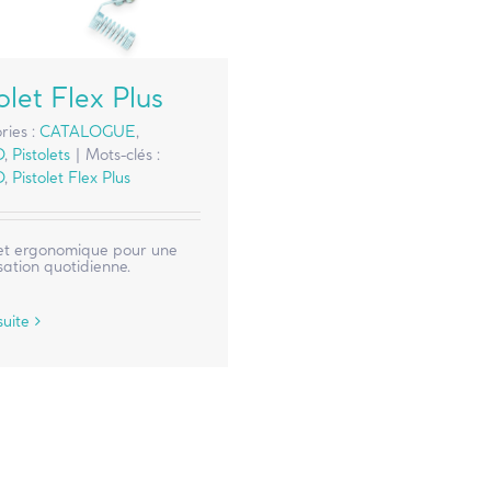
olet Flex Plus
ries :
CATALOGUE
,
O
,
Pistolets
|
Mots-clés :
O
,
Pistolet Flex Plus
et ergonomique pour une
sation quotidienne.
suite