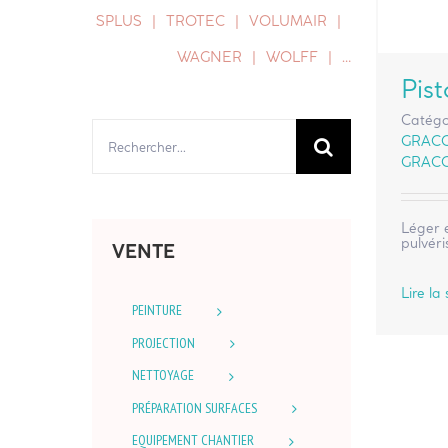
SPLUS
TROTEC
VOLUMAIR
WAGNER
WOLFF
…
Pist
Catégo
Rechercher:
GRAC
GRAC
Léger 
pulvéri
VENTE
Lire la 
PEINTURE
PROJECTION
NETTOYAGE
PRÉPARATION SURFACES
EQUIPEMENT CHANTIER