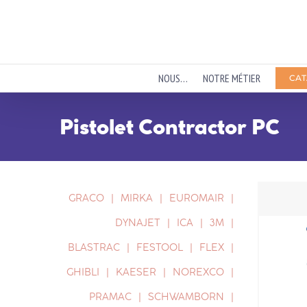
Passer
au
contenu
NOUS…
NOTRE MÉTIER
CAT
Pistolet Contractor PC
GRACO
MIRKA
EUROMAIR
DYNAJET
ICA
3M
BLASTRAC
FESTOOL
FLEX
GHIBLI
KAESER
NOREXCO
PRAMAC
SCHWAMBORN