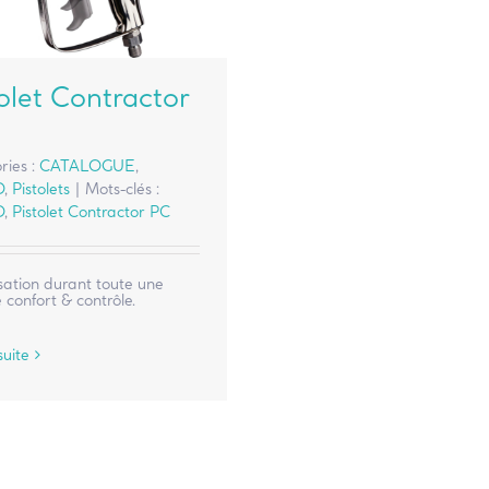
olet Contractor
ries :
CATALOGUE
,
O
,
Pistolets
|
Mots-clés :
O
,
Pistolet Contractor PC
sation durant toute une
 confort & contrôle.
suite