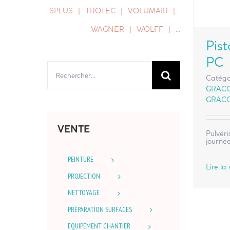
SPLUS
TROTEC
VOLUMAIR
WAGNER
WOLFF
…
Pist
PC
Rechercher:
Catégo
GRAC
GRAC
VENTE
Pulvéri
journée
PEINTURE
Lire la 
PROJECTION
NETTOYAGE
PRÉPARATION SURFACES
EQUIPEMENT CHANTIER