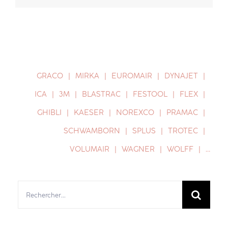
GRACO
MIRKA
EUROMAIR
DYNAJET
ICA
3M
BLASTRAC
FESTOOL
FLEX
GHIBLI
KAESER
NOREXCO
PRAMAC
SCHWAMBORN
SPLUS
TROTEC
VOLUMAIR
WAGNER
WOLFF
…
Rechercher: