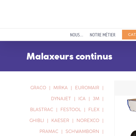
Passer
au
contenu
NOUS…
NOTRE MÉTIER
CAT
Malaxeurs continus
GRACO
MIRKA
EUROMAIR
DYNAJET
ICA
3M
BLASTRAC
FESTOOL
FLEX
GHIBLI
KAESER
NOREXCO
PRAMAC
SCHWAMBORN