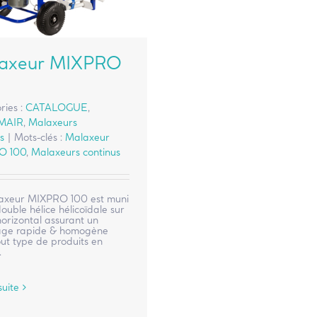
axeur MIXPRO
ries :
CATALOGUE
,
MAIR
,
Malaxeurs
s
|
Mots-clés :
Malaxeur
O 100
,
Malaxeurs continus
axeur MIXPRO 100 est muni
ouble hélice hélicoïdale sur
orizontal assurant un
ge rapide & homogène
ut type de produits en
.
suite