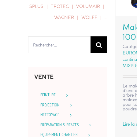
SPLUS
TROTEC
VOLUMAIR
WAGNER
WOLFF
…
Mal
100
Rechercher:
Catégo
EURO
continu
MIXPR
VENTE
Le mal
d'une d
PEINTURE
arbre h
malaxa
pour to
PROJECTION
poudre
NETTOYAGE
Lire la 
PRÉPARATION SURFACES
EQUIPEMENT CHANTIER