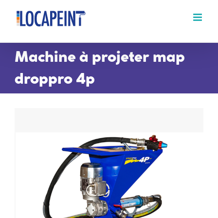
Passer
au
contenu
Machine à projeter map
droppro 4p