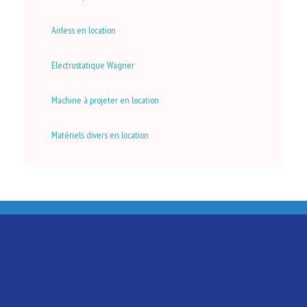
Airless en location
Electrostatique Wagner
Machine à projeter en location
Matériels divers en location