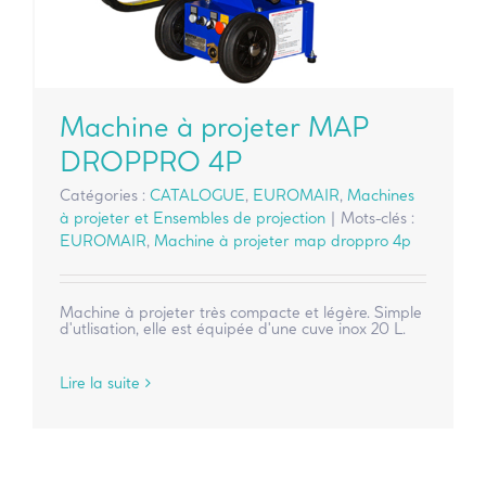
Machine à projeter MAP
DROPPRO 4P
Catégories :
CATALOGUE
,
EUROMAIR
,
Machines
à projeter et Ensembles de projection
|
Mots-clés :
EUROMAIR
,
Machine à projeter map droppro 4p
Machine à projeter très compacte et légère. Simple
d'utlisation, elle est équipée d'une cuve inox 20 L.
Lire la suite