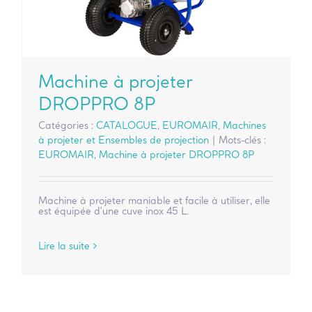
Machine à projeter
DROPPRO 8P
Catégories :
CATALOGUE
,
EUROMAIR
,
Machines
à projeter et Ensembles de projection
|
Mots-clés :
EUROMAIR
,
Machine à projeter DROPPRO 8P
Machine à projeter maniable et facile à utiliser, elle
est équipée d'une cuve inox 45 L.
Lire la suite