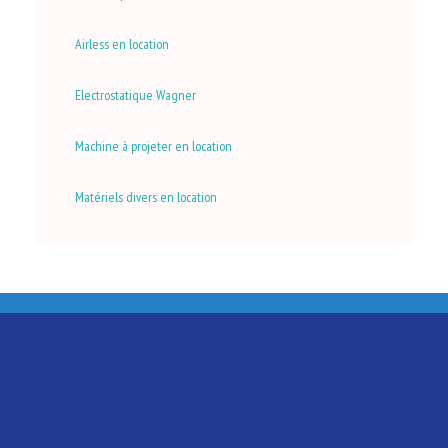
Airless en location
Electrostatique Wagner
Machine à projeter en location
Matériels divers en location