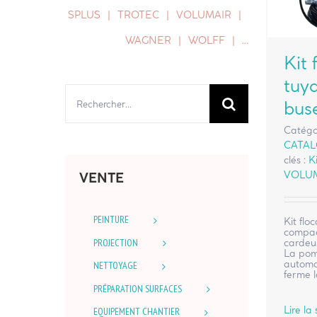
SPLUS
TROTEC
VOLUMAIR
WAGNER
WOLFF
…
Kit
tuy
Rechercher:
bus
Catégo
CATA
clés :
K
VOLU
VENTE
PEINTURE
Kit flo
compact
PROJECTION
cardeus
La pom
automa
NETTOYAGE
ferme 
PRÉPARATION SURFACES
Lire la 
EQUIPEMENT CHANTIER