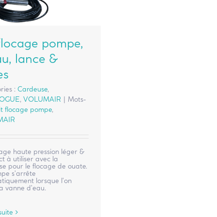
 flocage pompe,
au, lance &
es
ries :
Cardeuse
,
LOGUE
,
VOLUMAIR
|
Mots-
it flocage pompe
,
MAIR
cage haute pression léger &
 à utiliser avec la
e pour le flocage de ouate.
pe s'arrête
tiquement lorsque l'on
la vanne d'eau.
suite