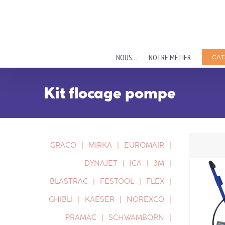
Passer
au
contenu
NOUS…
NOTRE MÉTIER
CAT
Kit flocage pompe
GRACO
MIRKA
EUROMAIR
DYNAJET
ICA
3M
BLASTRAC
FESTOOL
FLEX
GHIBLI
KAESER
NOREXCO
PRAMAC
SCHWAMBORN