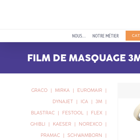
Passer
au
contenu
NOUS…
NOTRE MÉTIER
CAT
FILM DE MASQUAGE 3
GRACO
MIRKA
EUROMAIR
DYNAJET
ICA
3M
BLASTRAC
FESTOOL
FLEX
GHIBLI
KAESER
NOREXCO
PRAMAC
SCHWAMBORN