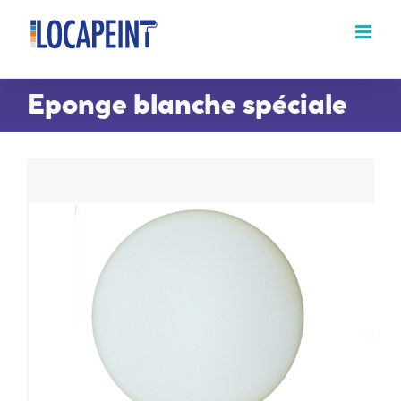
Passer
au
contenu
Eponge blanche spéciale