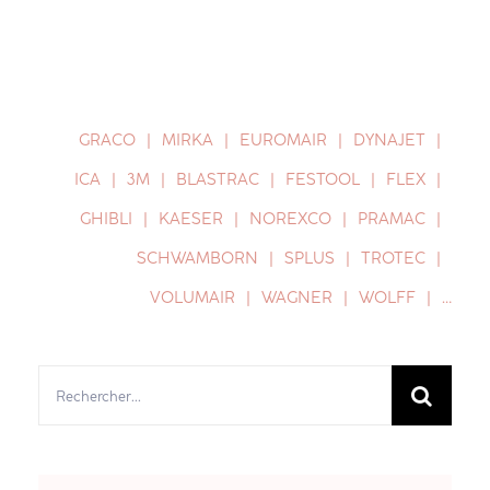
GRACO
MIRKA
EUROMAIR
DYNAJET
ICA
3M
BLASTRAC
FESTOOL
FLEX
GHIBLI
KAESER
NOREXCO
PRAMAC
SCHWAMBORN
SPLUS
TROTEC
VOLUMAIR
WAGNER
WOLFF
…
Rechercher: