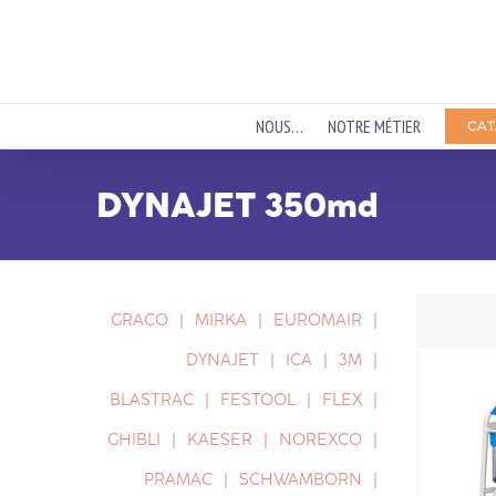
Passer
au
contenu
NOUS…
NOTRE MÉTIER
CAT
DYNAJET 350md
GRACO
MIRKA
EUROMAIR
DYNAJET
ICA
3M
BLASTRAC
FESTOOL
FLEX
GHIBLI
KAESER
NOREXCO
PRAMAC
SCHWAMBORN