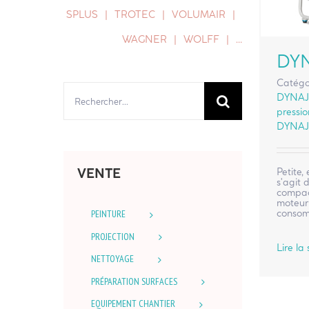
SPLUS
TROTEC
VOLUMAIR
WAGNER
WOLFF
…
DY
Catégo
Rechercher:
DYNAJ
pressi
DYNAJ
Petite,
VENTE
s'agit 
compa
moteur 
consom
PEINTURE
PROJECTION
Lire la 
NETTOYAGE
PRÉPARATION SURFACES
EQUIPEMENT CHANTIER