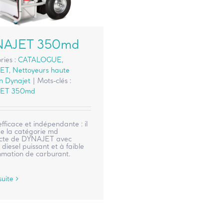
NAJET 350md
ries :
CATALOGUE
,
ET
,
Nettoyeurs haute
on Dynajet
|
Mots-clés :
ET 350md
 efficace et indépendante : il
de la catégorie md
cte de DYNAJET avec
diesel puissant et à faible
mation de carburant.
suite