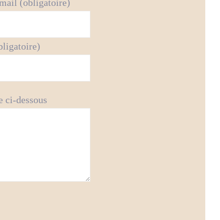
mail (obligatoire)
bligatoire)
e ci-dessous