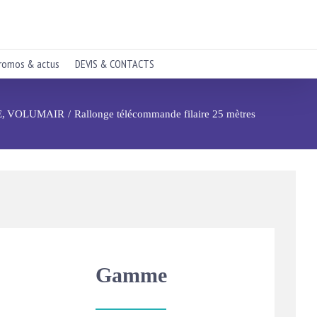
romos & actus
DEVIS & CONTACTS
E
VOLUMAIR
Rallonge télécommande filaire 25 mètres
Gamme