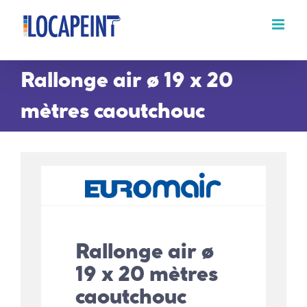
Passer
au
contenu
Rallonge air ø 19 x 20
mètres caoutchouc
Rallonge air ø
19 x 20 mètres
caoutchouc