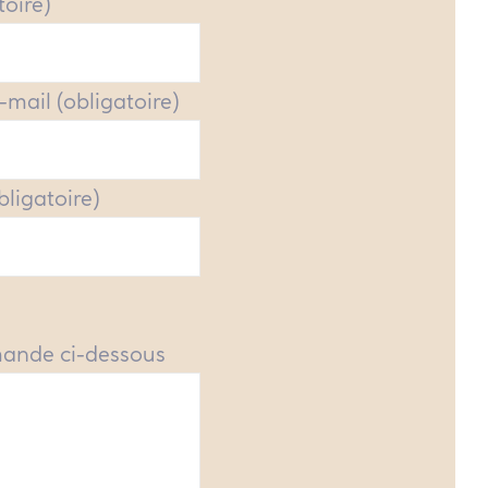
toire)
-mail (obligatoire)
obligatoire)
mande ci-dessous