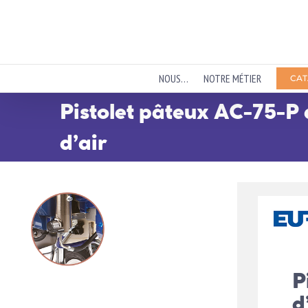
Passer
au
contenu
NOUS…
NOTRE MÉTIER
CAT
Pistolet pâteux AC-75-P 
d’air
P
d