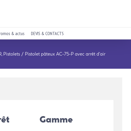
romos & actus
DEVIS & CONTACTS
R
Pistolets
Pistolet pâteux AC-75-P avec arrêt d’air
rêt
Gamme