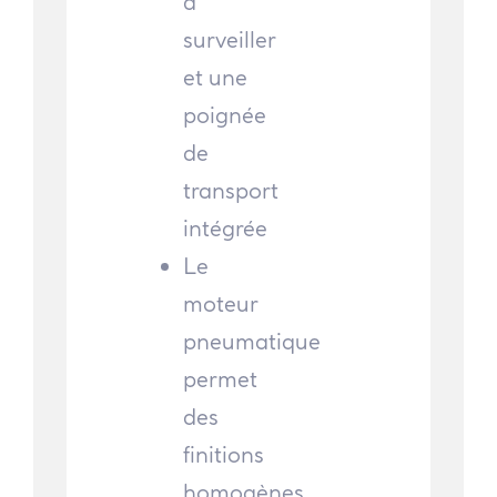
à
surveiller
et une
poignée
de
transport
intégrée
Le
moteur
pneumatique
permet
des
finitions
homogènes