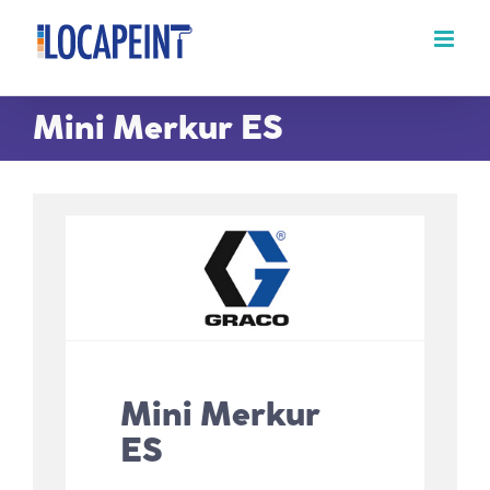
Passer
au
contenu
Mini Merkur ES
Mini Merkur
ES