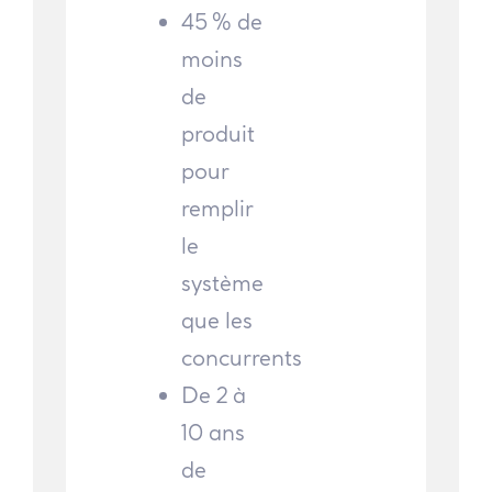
45 % de
moins
de
produit
pour
remplir
le
système
que les
concurrents
De 2 à
10 ans
de