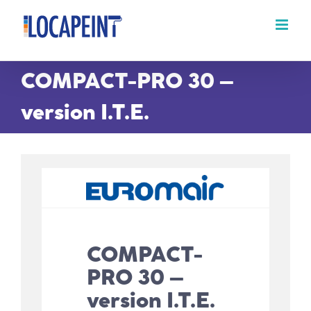
Passer
au
contenu
COMPACT-PRO 30 –
version I.T.E.
COMPACT-
PRO 30 –
version I.T.E.