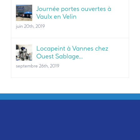
Journée portes ouvertes à
Vaulx en Velin
juin 20th, 2019
Locapeint à Vannes chez
Ouest Sablage…
septembre 26th, 2019