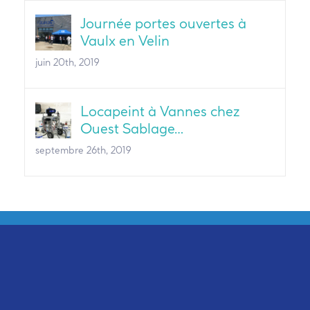
Journée portes ouvertes à
Vaulx en Velin
juin 20th, 2019
Locapeint à Vannes chez
Ouest Sablage…
septembre 26th, 2019